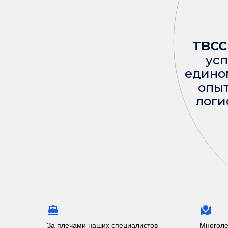
TBCC
усп
едино
опыт
логи
За плечами наших специалистов
Многоле