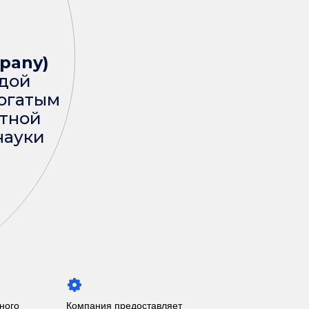
mpany)
ндой
огатым
ртной
науки
ного
Компания предоставляет