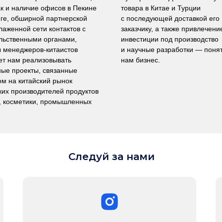
ак и наличие офисов в Пекине
товара в Китае и Турции
нге, обширной партнерской
с последующей доставкой его
лаженной сети контактов с
заказчику, а также привлечени
льственными органами,
инвестиции под производство
 менеджеров-китаистов
и научные разработки — поня
ет нам реализовывать
нам бизнес.
ные проекты, связанные
ом на китайский рынок
ких производителей продуктов
, косметики, промышленных
Следуй за нами